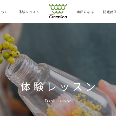
リウム
体験レッスン
講師になる
認定講
体験レッス
ン
Trial Lesso
n