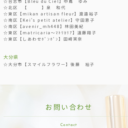
☆合志市【Bleu du Ciel】中嶌 ゆみ
☆北区 【 】泉 和代
☆東区【mikan artisan fleur】渡邉裕子
☆南区【Kei's petit atelier】守田恵子
☆南区【avenir_mh448】林田美紀
☆東区【matricaria～ﾏﾄﾘｶﾘｱ】遠藤翔子
☆東区【しあわせﾎﾟﾝﾎﾟﾝ】田﨑実奈
大分県
☆大分市【スマイルフラワー】後藤 裕子
お問い合わ
せ
Contac
t