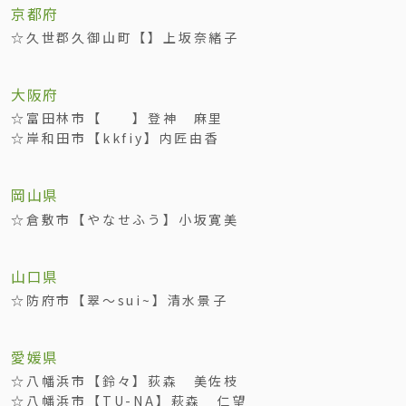
京都府
☆久世郡久御山町【】上坂奈緒子
大阪府
☆富田林市【 】登神 麻里
☆岸和田市【kkfiy】内匠由香
岡山県
☆倉敷市【やなせふう】小坂寛美
山口県
☆防府市【翠～sui~】清水景子
愛媛県
☆八幡浜市【鈴々】荻森 美佐枝
☆八幡浜市【TU-NA】萩森 仁望