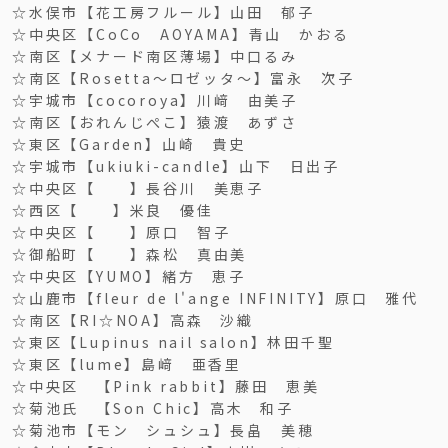
☆水俣市【花工房フルール】山田 郁子
☆中央区【CoCo AOYAMA】青山 かおる
☆南区【メナード南区薄場】中口るみ
☆南区【Rosetta～ロゼッタ～】富永 次子
☆宇城市【cocoroya】川﨑 由美子
☆南区【おれんじぺこ】猿渡 あずさ
☆東区【Garden】山崎 貴史
☆宇城市【ukiuki-candle】山下 日出子
☆中央区【 】長谷川 美恵子
☆西区【 】米良 優佳
☆中央区【 】原口 智子
☆御船町【 】森松 真由美
☆中央区【YUMO】緒方 恵子
☆山鹿市【fleur de l'ange INFINITY】原口 雅代
☆南区【RI☆NOA】高森 沙織
☆東区【Lupinus nail salon】林田千聖
☆東区【lume】島﨑 亜香里
☆中央区 【Pink rabbit】藤田 恵美
☆菊池氏 【Son Chic】高木 和子
☆菊池市【モン シュシュ】長畠 美穂