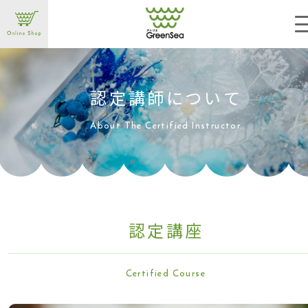
HOME
私たちについて
ハーバリウム
体験レッスン
講師になる
認定講師について
お問い合わせ
お知
認定講師につい
て
About The Certified Instructo
r
認定講
座
Certified Cours
e