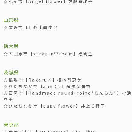
☆弘前市【Angel flower】佐藤眞理子
山形県
☆南陽市【】外山美佳子
栃木県
☆大田原市【sarapin♡room】磯明里
茨城県
☆稲敷市【Rakaruｎ】根本智恵美
☆ひたちなか市【and C2】横濱英理香
☆石岡市【Handmade round-roind*らんらん*】
具美
☆ひたちなか市【papu flower】井上美智子
東京都