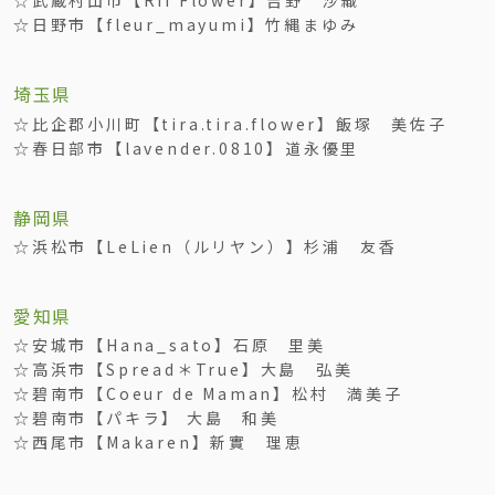
☆武蔵村山市【Rii Flower】吉野 沙織
☆日野市【fleur_mayumi】竹縄まゆみ
埼玉県
☆比企郡小川町【tira.tira.flower】飯塚 美佐子
☆春日部市【lavender.0810】道永優里
静岡県
☆浜松市【LeLien（ルリヤン）】杉浦 友香
愛知県
☆安城市【Hana_sato】石原 里美
☆高浜市【Spread＊True】大島 弘美
☆碧南市【Coeur de Maman】松村 満美子
☆碧南市【パキラ】 大島 和美
☆西尾市【Makaren】新實 理恵