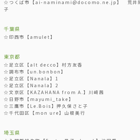
☆つくば市【ai-naminami@docomo.ne.jp】 荒井
子
千葉県
☆印西市【amulet】
東京都
☆足立区【alt decco】村方友香
☆調布市【un.bonbon】
☆足立区【Nanala】1
☆足立区【Nanala】2
☆文京区【KAZAHANA from A.】川﨑茜
☆日野市【mayumi_take】
☆三鷹市【Le.Bois】押久保さと子
☆千代田区【mon ure】山根美行
埼玉県