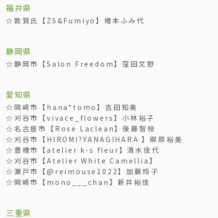
福井県
☆敦賀氏【ZS&Fumiyo】橋本ふみ代
静岡県
☆静岡市【Salon Freedom】窪田文野
愛知県
☆岡崎市【hana*tomo】吉田知美
☆刈谷市【vivace_flowers】小林裕子
☆名古屋市【Rose Laclean】後藤智枝
☆刈谷市【HIROMI?YANAGIHARA 】柳原裕美
☆豊橋市【atelier k-s fleur】清水佳代
☆刈谷市【Atelier White Camellia】
☆瀬戸市【@reimouse1022】加藤玲子
☆岡崎市【mono___chan】新井裕佳
三重県