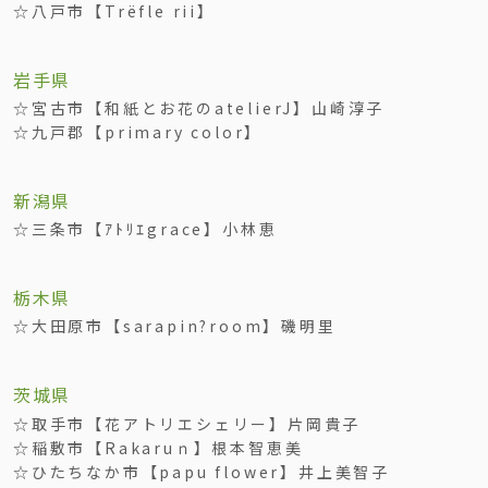
☆八戸市【Trёfle rii】
岩手県
☆宮古市【和紙とお花のatelierJ】山崎淳子
☆九戸郡【primary color】
新潟県
☆三条市【ｱﾄﾘｴgrace】小林恵
栃木県
☆大田原市【sarapin?room】磯明里
茨城県
☆取手市【花アトリエシェリー】片岡貴子
☆稲敷市【Rakaruｎ】根本智恵美
☆ひたちなか市【papu flower】井上美智子