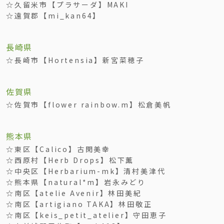
☆久留米市【プラサーダ】MAKI
☆遠賀郡【mi_kan64】
長崎県
☆長崎市【Hortensia】新宮菜穂子
佐賀県
☆佐賀市【flower rainbow.m】松倉美帆
熊本県
☆東区【Calico】古閑美幸
☆西原村【Herb Drops】松下薫
☆中央区【Herbarium-mk】清村美津代
☆熊本県【natural*m】岩永みどり
☆南区【atelie Avenir】林田美紀
☆南区【artigiano TAKA】林田敬正
☆南区【keis_petit_atelier】守田恵子