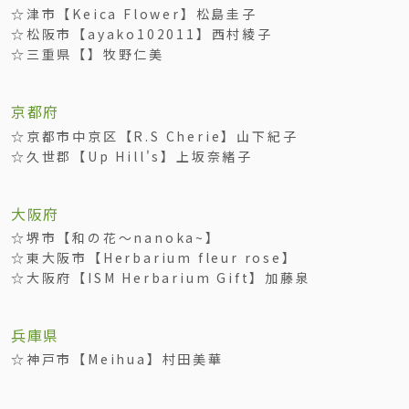
☆津市【Keica Flower】松島圭子
☆松阪市【ayako102011】西村綾子
☆三重県【】牧野仁美
京都府
☆京都市中京区【R.S Cherie】山下紀子
☆久世郡【Up Hill's】上坂奈緒子
大阪府
☆堺市【和の花～nanoka~】
☆東大阪市【Herbarium fleur rose】
☆大阪府【ISM Herbarium Gift】加藤泉
兵庫県
☆神戸市【Meihua】村田美華