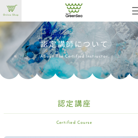
HOME
私たちについて
ハーバリウム
体験レッスン
講師になる
認定講師について
お問い合わせ
お知
認定講師につい
て
About The Certified Instructo
r
認定講
座
Certified Cours
e