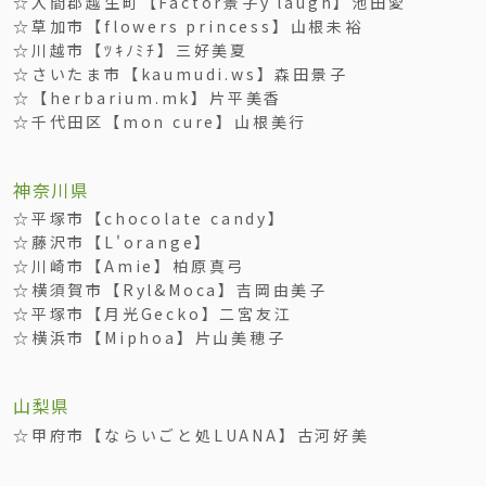
☆入間郡越生町【Factor景子y laugh】池田愛
☆草加市【flowers princess】山根未裕
☆川越市【ﾂｷﾉﾐﾁ】三好美夏
☆さいたま市【kaumudi.ws】森田景子
☆【herbarium.mk】片平美香
☆千代田区【mon cure】山根美行
神奈川県
☆平塚市【chocolate candy】
☆藤沢市【L'orange】
☆川崎市【Amie】柏原真弓
☆横須賀市【Ryl&Moca】吉岡由美子
☆平塚市【月光Gecko】二宮友江
☆横浜市【Miphoa】片山美穂子
山梨県
☆甲府市【ならいごと処LUANA】古河好美