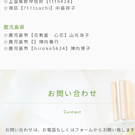
☆上益城郡甲佐町【ttth418】
☆南区【ｱﾄﾘｴsachi】中島祥子
鹿児島県
☆鹿児島市【花教室 心花】山元浩子
☆鹿児島市【】陣内義行
☆鹿児島市【hiroko5634】陣内博子
お問い合わ
せ
Contac
t
お問い合わせは、お電話もしくはフォームからお願い致します