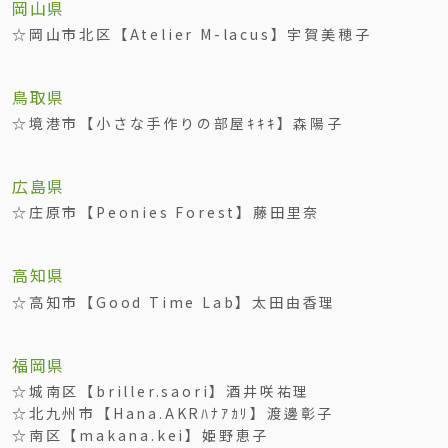
岡山県
☆岡山市北区【Atelier M-lacus】宇賀美穂子
鳥取県
☆境港市【小さな手作りの部屋ｷｷｷ】森陽子
広島県
☆庄原市【Peonies Forest】藤田里奈
高知県
☆高知市【Good Time Lab】太田由香理
福岡県
☆城南区【briller.saori】酒井咲祐理
☆北九州市【Hana.AKRﾊﾅｱｶﾘ】渡邊彰子
☆南区【makana.kei】姫野恵子